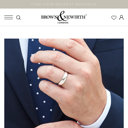
FIND YOUR NEAREST BOUTIQUE
SHOP
ENGAGEMENT RINGS
WEDDING RINGS
ETERNITY RINGS
JEWELLERY
LABORATORY GROWN DIAMONDS
BLOOM COLLECTION
COMPANY
EXPLORE