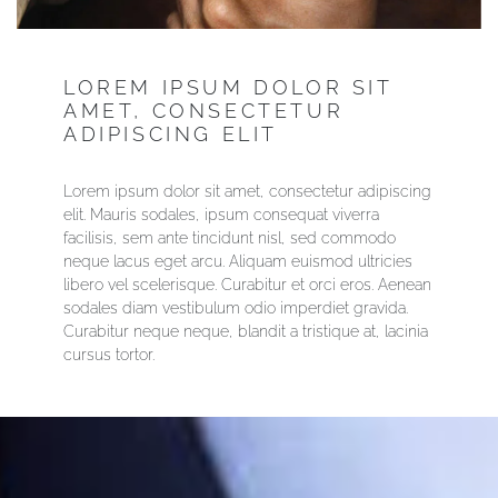
LOREM IPSUM DOLOR SIT
AMET, CONSECTETUR
ADIPISCING ELIT
Lorem ipsum dolor sit amet, consectetur adipiscing
elit. Mauris sodales, ipsum consequat viverra
facilisis, sem ante tincidunt nisl, sed commodo
neque lacus eget arcu. Aliquam euismod ultricies
libero vel scelerisque. Curabitur et orci eros. Aenean
sodales diam vestibulum odio imperdiet gravida.
Curabitur neque neque, blandit a tristique at, lacinia
cursus tortor.