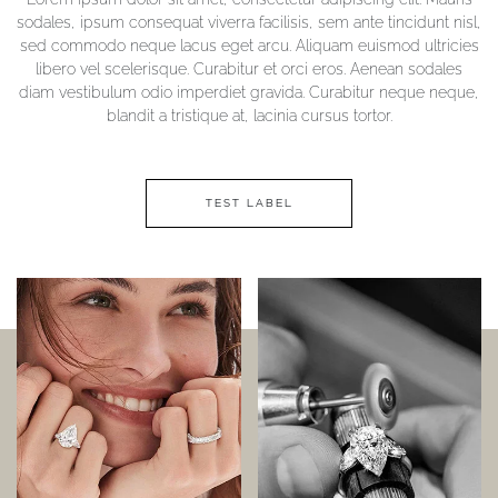
sodales, ipsum consequat viverra facilisis, sem ante tincidunt nisl,
sed commodo neque lacus eget arcu. Aliquam euismod ultricies
libero vel scelerisque. Curabitur et orci eros. Aenean sodales
diam vestibulum odio imperdiet gravida. Curabitur neque neque,
blandit a tristique at, lacinia cursus tortor.
TEST LABEL